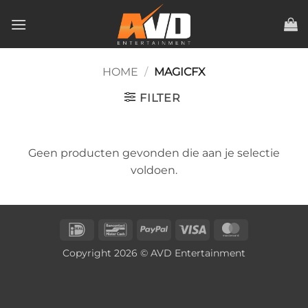
Ga
naar
inhoud
HOME
/
MAGICFX
FILTER
Geen producten gevonden die aan je selectie
voldoen.
IDeal
Bancontact
PayPal
Visa
MasterCard
Copyright 2026 © AVD Entertainment