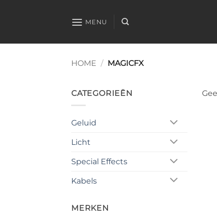
Ga
naar
MENU
inhoud
HOME
/
MAGICFX
CATEGORIEËN
Gee
Geluid
Licht
Special Effects
Kabels
MERKEN