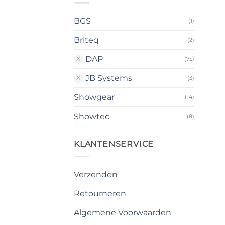
BGS
(1)
Briteq
(2)
DAP
(75)
JB Systems
(3)
Showgear
(14)
Showtec
(8)
KLANTENSERVICE
Verzenden
Retourneren
Algemene Voorwaarden