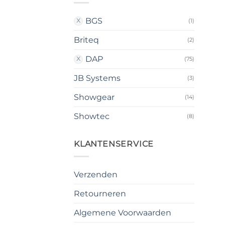
BGS
(1)
Briteq
(2)
DAP
(75)
JB Systems
(3)
Showgear
(14)
Showtec
(8)
KLANTENSERVICE
Verzenden
Retourneren
Algemene Voorwaarden