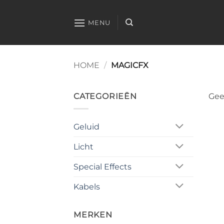
Ga
naar
MENU
inhoud
HOME
/
MAGICFX
CATEGORIEËN
Gee
Geluid
Licht
Special Effects
Kabels
MERKEN