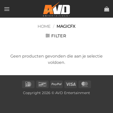
Ga
naar
inhoud
HOME
/
MAGICFX
FILTER
Geen producten gevonden die aan je selectie
voldoen.
IDeal
Bancontact
PayPal
Visa
MasterCard
Copyright 2026 © AVD Entertainment