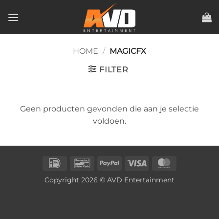
Ga
naar
inhoud
HOME
/
MAGICFX
FILTER
Geen producten gevonden die aan je selectie
voldoen.
IDeal
Bancontact
PayPal
Visa
MasterCard
Copyright 2026 © AVD Entertainment