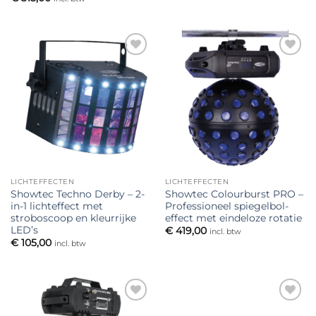
Toevoegen
Toevoegen
aan
aan
verlanglijst
verlanglijst
LICHTEFFECTEN
LICHTEFFECTEN
Showtec Techno Derby – 2-
Showtec Colourburst PRO –
in-1 lichteffect met
Professioneel spiegelbol-
stroboscoop en kleurrijke
effect met eindeloze rotatie
LED’s
€
419,00
incl. btw
€
105,00
incl. btw
Toevoegen
Toevoegen