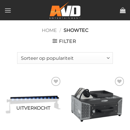
Ga
naar
inhoud
HOME
/
SHOWTEC
FILTER
Toevoegen
Toevoegen
aan
aan
verlanglijst
verlanglijst
UITVERKOCHT