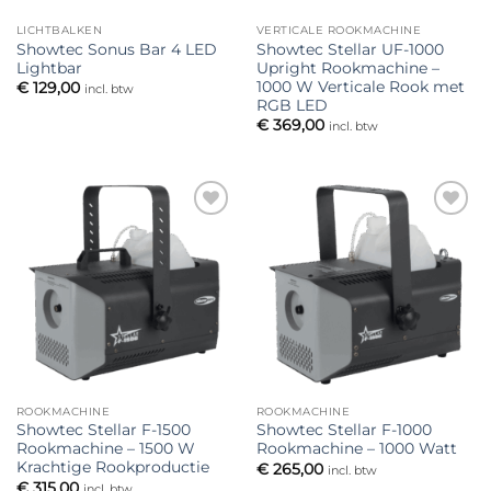
LICHTBALKEN
VERTICALE ROOKMACHINE
Showtec Sonus Bar 4 LED
Showtec Stellar UF-1000
Lightbar
Upright Rookmachine –
1000 W Verticale Rook met
€
129,00
incl. btw
RGB LED
€
369,00
incl. btw
Toevoegen
Toevoegen
aan
aan
verlanglijst
verlanglijst
ROOKMACHINE
ROOKMACHINE
Showtec Stellar F-1500
Showtec Stellar F-1000
Rookmachine – 1500 W
Rookmachine – 1000 Watt
Krachtige Rookproductie
€
265,00
incl. btw
€
315,00
incl. btw