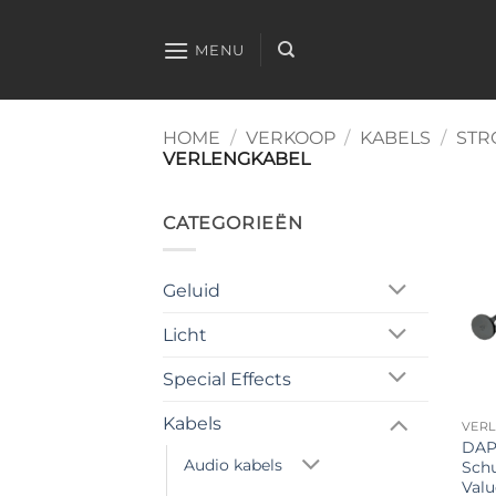
Ga
naar
MENU
inhoud
HOME
/
VERKOOP
/
KABELS
/
STR
VERLENGKABEL
CATEGORIEËN
Geluid
Licht
Special Effects
Kabels
VER
DAP
Audio kabels
Schu
Valu