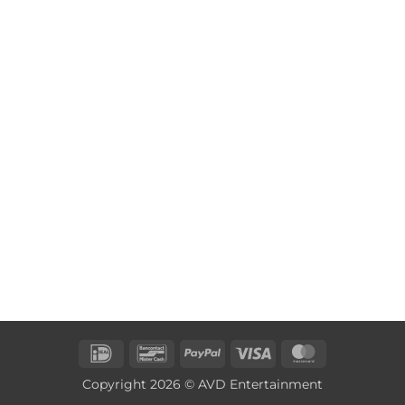
IDeal
Bancontact
PayPal
Visa
MasterCard
Copyright 2026 © AVD Entertainment