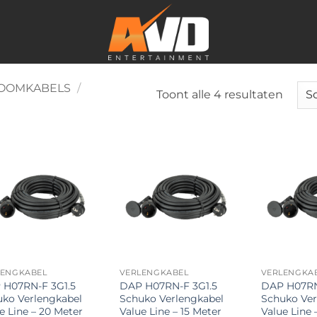
OOMKABELS
/
Gesor
Toont alle 4 resultaten
op
popula
Toevoegen
Toevoegen
aan
aan
verlanglijst
verlanglijst
LENGKABEL
VERLENGKABEL
VERLENGKA
 H07RN-F 3G1.5
DAP H07RN-F 3G1.5
DAP H07RN
ko Verlengkabel
Schuko Verlengkabel
Schuko Ver
e Line – 20 Meter
Value Line – 15 Meter
Value Line 