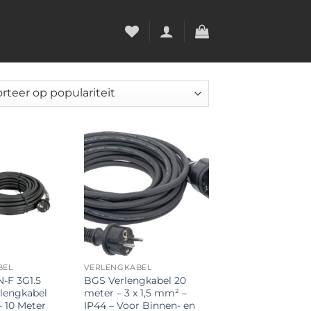
teerd
riteit
Toevoegen
Toevoegen
aan
aan
verlanglijst
verlanglijst
BEL
VERLENGKABEL
-F 3G1.5
BGS Verlengkabel 20
lengkabel
meter – 3 x 1,5 mm² –
– 10 Meter
IP44 – Voor Binnen- en