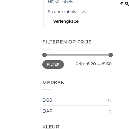
HDMI kabels
€
51
Stroomkabels
Verlengkabel
FILTEREN OP PRIJS
Min.
Max.
Prijs:
€ 20
—
€ 60
FILTER
prijs
prijs
MERKEN
BGS
(1)
DAP
(3)
KLEUR