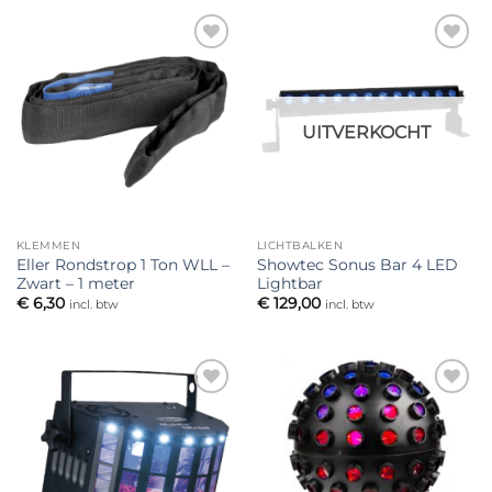
Toevoegen
Toevoegen
aan
aan
verlanglijst
verlanglijst
UITVERKOCHT
KLEMMEN
LICHTBALKEN
Eller Rondstrop 1 Ton WLL –
Showtec Sonus Bar 4 LED
Zwart – 1 meter
Lightbar
€
6,30
€
129,00
incl. btw
incl. btw
Toevoegen
Toevoegen
aan
aan
verlanglijst
verlanglijst