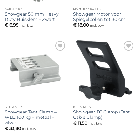
KLEMMEN
LICHTEFFECTEN
Showgear 50 mm Heavy
Showgear Motor voor
Duty Buisklem – Zwart
Spiegelbollen tot 30 cm
€
6,95
€
18,00
incl. btw
incl. btw
Toevoegen
Toevoegen
aan
aan
verlanglijst
verlanglijst
KLEMMEN
KLEMMEN
Showgear Tent Clamp –
Showgear TC Clamp (Tent
WLL: 100 kg – metaal –
Cable Clamp)
zilver
€
11,50
incl. btw
€
33,80
incl. btw