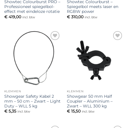
Showtec Colourburst PRO –
Showtec Colourburst –
Professioneel spiegelbol-
Spiegelbol meets laser en
effect met eindeloze rotatie
RGBW power
€
419,00
€
310,00
incl. btw
incl. btw
Toevoegen
Toevoegen
aan
aan
verlanglijst
verlanglijst
KLEMMEN
KLEMMEN
Showgear Safety Kabel 2
Showgear 50 mm Half
mm – 50 cm – Zwart – Light
Coupler – Aluminium –
Duty – WLL 5 kg
Zwart – WLL 300 kg
€
5,35
€
15,50
incl. btw
incl. btw