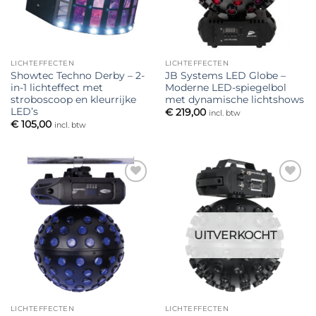
LICHTEFFECTEN
LICHTEFFECTEN
Showtec Techno Derby – 2-
JB Systems LED Globe –
in-1 lichteffect met
Moderne LED-spiegelbol
stroboscoop en kleurrijke
met dynamische lichtshows
LED’s
€
219,00
incl. btw
€
105,00
incl. btw
Toevoegen
Toevoegen
aan
aan
verlanglijst
verlanglijst
UITVERKOCHT
LICHTEFFECTEN
LICHTEFFECTEN