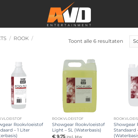
CTS
/
ROOK
/
Gesor
Toont alle 6 resultaten
op
popula
Toevoegen
Toevoegen
aan
aan
verlanglijst
verlanglijst
KVLOEISTOF
ROOKVLOEISTOF
ROOKVLOEI
gear Rookvloeistof
Showgear Rookvloeistof
Showgear R
daard – 1 Liter
Light – 5L (Waterbasis)
Standaard 
erbasis)
(Waterbasi
€
9,75
incl. btw