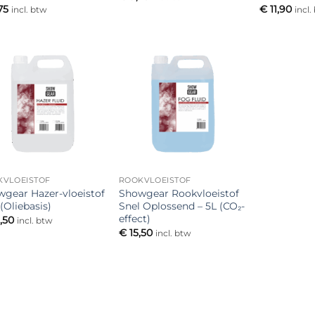
75
€
11,90
incl. btw
incl.
Toevoegen
Toevoegen
aan
aan
verlanglijst
verlanglijst
KVLOEISTOF
ROOKVLOEISTOF
gear Hazer-vloeistof
Showgear Rookvloeistof
 (Oliebasis)
Snel Oplossend – 5L (CO₂-
effect)
,50
incl. btw
€
15,50
incl. btw