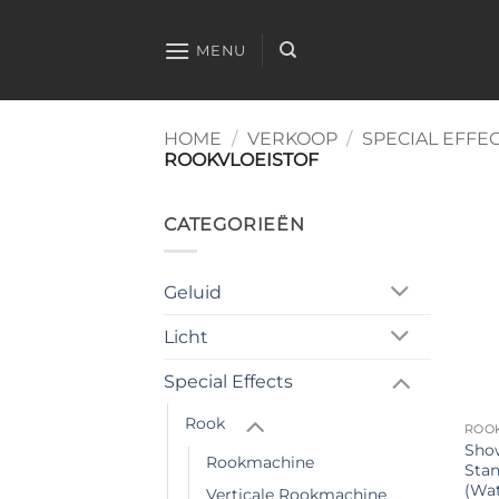
Ga
naar
MENU
inhoud
HOME
/
VERKOOP
/
SPECIAL EFFE
ROOKVLOEISTOF
CATEGORIEËN
Geluid
Licht
Special Effects
Rook
ROO
Show
Rookmachine
Stan
(Wat
Verticale Rookmachine