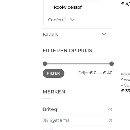
€
4,
Rookvloeistof
Confetti
Kabels
FILTEREN OP PRIJS
Min.
Max.
Prijs:
€ 0
—
€ 40
FILTER
prijs
prijs
ROO
Show
– 5L
€
33
MERKEN
Briteq
(2)
JB Systems
(1)