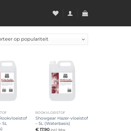
teerd
riteit
Toevoegen
Toevoegen
aan
aan
verlanglijst
verlanglijst
STOF
ROOKVLOEISTOF
ookvloeistof
Showgear Hazer-vloeistof
– 5L
– 5L (Waterbasis)
s)
€
17,90
incl. btw