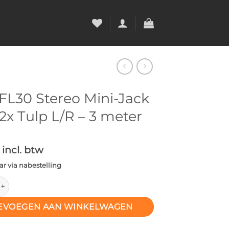
FL30 Stereo Mini-Jack
2x Tulp L/R – 3 meter
incl. btw
r via nabestelling
Stereo Mini-Jack naar 2x Tulp L/R – 3 meter aantal
EVOEGEN AAN WINKELWAGEN