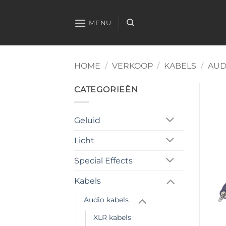
Ga
naar
MENU
inhoud
HOME
/
VERKOOP
/
KABELS
/
AUD
CATEGORIEËN
Geluid
Licht
Special Effects
Kabels
Audio kabels
XLR kabels