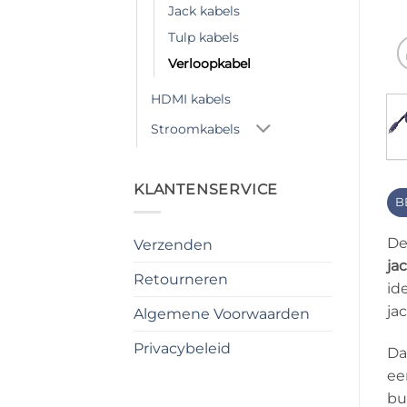
Jack kabels
Tulp kabels
Verloopkabel
HDMI kabels
Stroomkabels
KLANTENSERVICE
B
D
Verzenden
ja
Retourneren
id
ja
Algemene Voorwaarden
Privacybeleid
Da
ee
bu