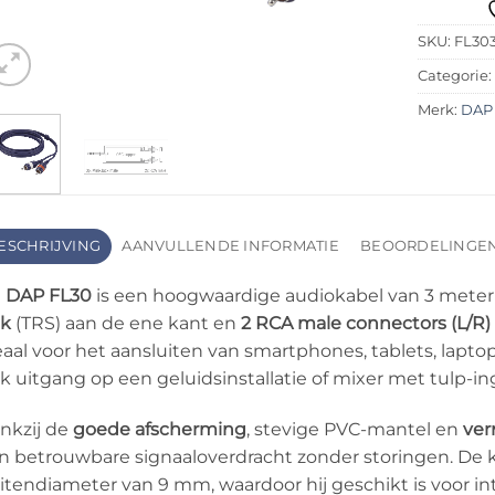
SKU:
FL30
Categorie
Merk:
DAP
ESCHRIJVING
AANVULLENDE INFORMATIE
BEOORDELINGEN 
e
DAP FL30
is een hoogwaardige audiokabel van 3 mete
ck
(TRS) aan de ene kant en
2 RCA male connectors (L/R)
eaal voor het aansluiten van smartphones, tablets, lapt
ck uitgang op een geluidsinstallatie of mixer met tulp-i
nkzij de
goede afscherming
, stevige PVC-mantel en
ver
n betrouwbare signaaloverdracht zonder storingen. De 
itendiameter van 9 mm, waardoor hij geschikt is voor in