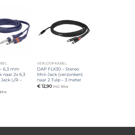
Toevoegen
Toevoegen
aan
aan
verlanglijst
verlanglijst
BEL
VERLOOPKABEL
– 6,3 mm
DAP FLX30 – Stereo
k naar 2x 6,3
Mini-Jack (verzonken)
ack L/R –
naar 2 Tulp – 3 meter
r
€
12,90
incl. btw
. btw