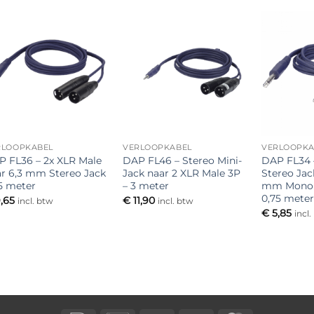
Toevoegen
Toevoegen
aan
aan
verlanglijst
verlanglijst
RLOOPKABEL
VERLOOPKABEL
VERLOOPKA
P FL36 – 2x XLR Male
DAP FL46 – Stereo Mini-
DAP FL34 
r 6,3 mm Stereo Jack
Jack naar 2 XLR Male 3P
Stereo Jac
,5 meter
– 3 meter
mm Mono J
0,75 mete
,65
€
11,90
incl. btw
incl. btw
€
5,85
incl