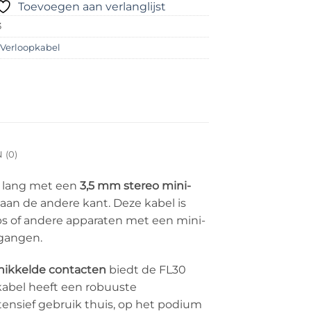
Toevoegen aan verlanglijst
3
:
Verloopkabel
(0)
r lang met een
3,5 mm stereo mini-
aan de andere kant. Deze kabel is
ops of andere apparaten met een mini-
ngangen.
nikkelde contacten
biedt de FL30
kabel heeft een robuuste
tensief gebruik thuis, op het podium