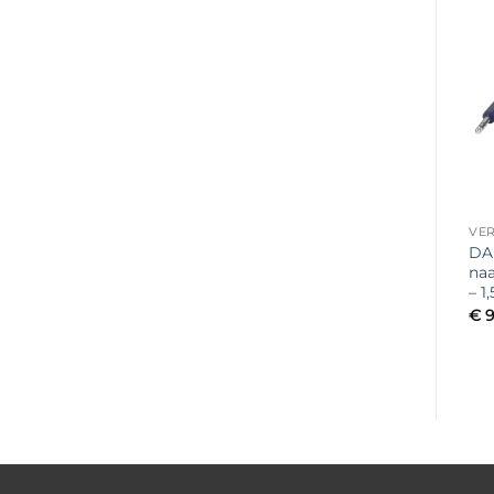
Toevoegen
Toevoegen
aan
aan
verlanglijst
verlanglijst
UITVERKOCHT
VERLOOPKABEL
VERLOOPKABEL
VE
DAP FL38 – XLR Male
DAP FLX30 – Stereo
DA
naar 2x XLR Female
Mini-Jack (verzonken)
naa
(gebalanceerd) – 1,5
naar 2 Tulp – 1,5 meter
– 1
meter
€
10,90
€
9
incl. btw
€
10,90
incl. btw