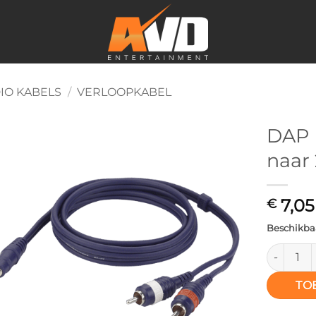
IO KABELS
/
VERLOOPKABEL
DAP 
naar 
Toevoegen
aan
verlanglijst
7,05
€
Beschikbaa
DAP FL30 
TO