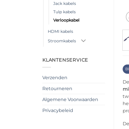
Jack kabels
Tulp kabels
Verloopkabel
HDMI kabels
Stroomkabels
KLANTENSERVICE
B
Verzenden
D
Retourneren
mi
tw
Algemene Voorwaarden
he
Privacybeleid
pr
De