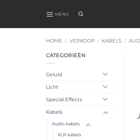
Ga
naar
MENU
inhoud
HOME
/
VERKOOP
/
KABELS
/
AUD
CATEGORIEËN
Geluid
Licht
Special Effects
Kabels
Audio kabels
XLR kabels