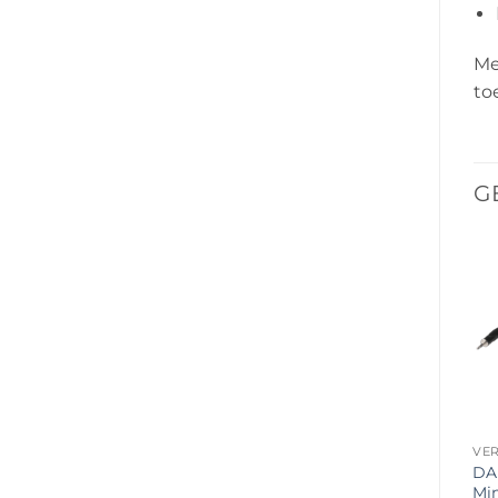
Me
to
G
Toevoegen
Toevoegen
aan
aan
verlanglijst
verlanglijst
VERLOOPKABEL
VERLOOPKABEL
VE
DAP FL35 – Stereo Jack
DAP FL32 – Mono Jack
DA
naar 2 Tulp L/R – 6 meter
naar 2x Mono Jack
Min