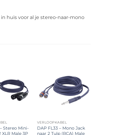
in huis voor al je stereo-naar-mono
Toevoegen
Toevoegen
aan
aan
verlanglijst
verlanglijst
BEL
VERLOOPKABEL
 Stereo Mini-
DAP FL33 – Mono Jack
2 XLR Male 3P
naar 2 Tulp (RCA) Male