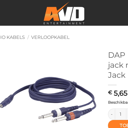
IO KABELS
/
VERLOOPKABEL
DAP F
jack
Toevoegen
aan
Jack 
verlanglijst
5,65
€
Beschikbaa
DAP FL31 
TO