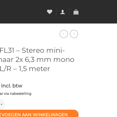
L31 – Stereo mini-
 naar 2x 6,3 mm mono
L/R – 1,5 meter
incl. btw
r via nabestelling
– Stereo mini-jack naar 2x 6,3 mm mono Jack L/R – 1,5 meter aa
EVOEGEN AAN WINKELWAGEN