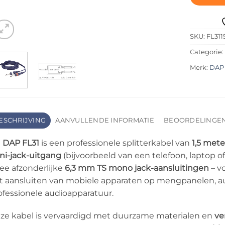
SKU:
FL311
Categorie
Merk:
DAP
ESCHRIJVING
AANVULLENDE INFORMATIE
BEOORDELINGEN 
e
DAP FL31
is een professionele splitterkabel van
1,5 mete
ni-jack-uitgang
(bijvoorbeeld van een telefoon, laptop o
ee afzonderlijke
6,3 mm TS mono jack-aansluitingen
– vo
t aansluiten van mobiele apparaten op mengpanelen, au
ofessionele audioapparatuur.
ze kabel is vervaardigd met duurzame materialen en
ve