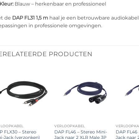
Kleur:
Blauw – herkenbaar en professioneel
t de
DAP FL31 1,5 m
haal je een betrouwbare audiokabel 
epassingen in professionele omgevingen.
ERELATEERDE PRODUCTEN
Toevoegen
Toevoegen
aan
aan
verlanglijst
verlanglijst
RLOOPKABEL
VERLOOPKABEL
VERLOOPKA
P FLX30 – Stereo
DAP FL46 – Stereo Mini-
DAP FL46 –
i-Jack (verzonken)
Jack naar 2 XLR Male 3P
Jack naar 