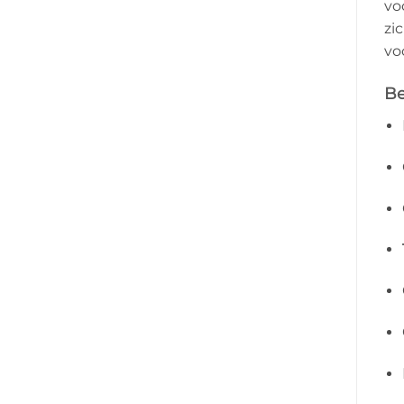
vo
zi
vo
Be