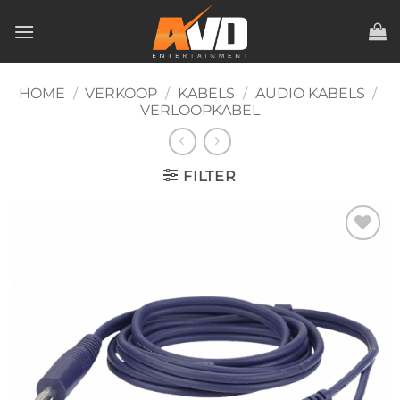
Ga
naar
inhoud
HOME
/
VERKOOP
/
KABELS
/
AUDIO KABELS
/
VERLOOPKABEL
FILTER
Toevoegen
aan
verlanglijst