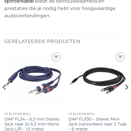
splitterkabel
biedt de betrouwbaarheid en
prestaties die je nodig hebt voor hoogwaardige
audioverbindingen.
GERELATEERDE PRODUCTEN
Toevoegen
Toevoegen
aan
aan
verlanglijst
verlanglijst
VERLOOPKABEL
VERLOOPKABEL
DAP FL34 – 6,3 mm Stereo
DAP FLX30 – Stereo Mini-
Jack naar 2x 6,3 mm Mono
Jack (verzonken) naar 2 Tulp
Jack L/R – 1,5 meter
– 6 meter