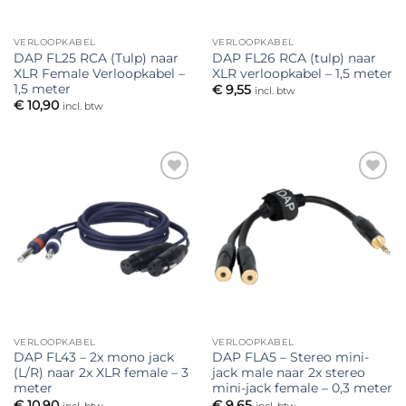
VERLOOPKABEL
VERLOOPKABEL
DAP FL25 RCA (Tulp) naar
DAP FL26 RCA (tulp) naar
XLR Female Verloopkabel –
XLR verloopkabel – 1,5 meter
1,5 meter
€
9,55
incl. btw
€
10,90
incl. btw
Toevoegen
Toevoegen
aan
aan
verlanglijst
verlanglijst
VERLOOPKABEL
VERLOOPKABEL
DAP FL43 – 2x mono jack
DAP FLA5 – Stereo mini-
(L/R) naar 2x XLR female – 3
jack male naar 2x stereo
meter
mini-jack female – 0,3 meter
€
10,90
€
9,65
incl. btw
incl. btw