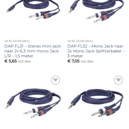
verlanglijst
verlanglijst
VERLOOPKABEL
VERLOOPKABEL
DAP FL31 – Stereo mini-jack
DAP FL32 – Mono Jack naar
naar 2x 6,3 mm mono Jack
2x Mono Jack Splitterkabel –
L/R – 1,5 meter
3 meter
€
5,65
€
7,05
incl. btw
incl. btw
Toevoegen
Toevoegen
aan
aan
verlanglijst
verlanglijst