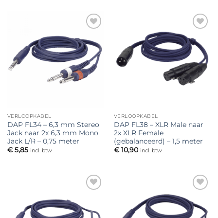
Toevoegen
Toevoegen
aan
aan
verlanglijst
verlanglijst
VERLOOPKABEL
VERLOOPKABEL
DAP FL34 – 6,3 mm Stereo
DAP FL38 – XLR Male naar
Jack naar 2x 6,3 mm Mono
2x XLR Female
Jack L/R – 0,75 meter
(gebalanceerd) – 1,5 meter
€
5,85
€
10,90
incl. btw
incl. btw
Toevoegen
Toevoegen
aan
aan
verlanglijst
verlanglijst