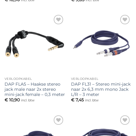
Toevoegen
Toevoegen
aan
aan
verlanglijst
verlanglijst
VERLOOPKABEL
VERLOOPKABEL
DAP FLA5 – Haakse stereo
DAP FL31 – Stereo mini-jack
jack male naar 2x stereo
naar 2x 6,3 mm mono Jack
mini-jack female – 0,3 meter
L/R – 3 meter
€
10,90
€
7,45
incl. btw
incl. btw
Toevoegen
Toevoegen
aan
aan