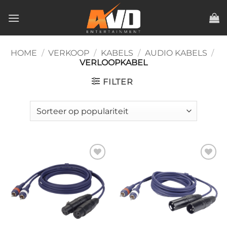
Ga
naar
inhoud
HOME
/
VERKOOP
/
KABELS
/
AUDIO KABELS
/
VERLOOPKABEL
FILTER
Toevoegen
Toevoegen
aan
aan
verlanglijst
verlanglijst