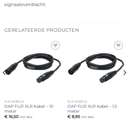
signaaloverdracht.
GERELATEERDE PRODUCTEN
Toevoegen
Toevoegen
aan
aan
verlanglijst
verlanglijst
XLR KABELS
XLR KABELS
DAP FL01 XLR Kabel – 10
DAP FL01 XLR Kabel – 1,5
meter
meter
€
16,50
€
8,95
incl. btw
incl. btw