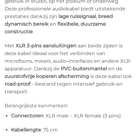
gebruik in studio, op het podium of onderweg.
Deze professionele audiokabel biedt uitstekende
prestaties dankzij zijn
lage ruissignaal
,
breed
dynamisch bereik
en
flexibele, duurzame
constructie
.
Met
XLR 3-pins aansluitingen
aan beide zijden is
deze kabel ideaal voor het verbinden van
microfoons, mixers, audio-interfaces en andere XLR-
apparatuur. Dankzij de
PVC-buitenmantel
en de
zuurstofvrije koperen afscherming
is deze kabel ook
road-proof
– bestand tegen intensief gebruik en
transport.
Belangrijkste kenmerken:
Connectoren
: XLR male – XLR female (3-pins)
Kabellengte
: 75 cm