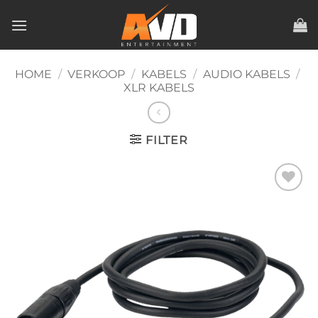
Ga
naar
inhoud
HOME
/
VERKOOP
/
KABELS
/
AUDIO KABELS
/
XLR KABELS
FILTER
Toevoegen
aan
verlanglijst