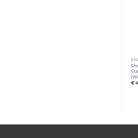
Toevoegen
Toevoegen
aan
aan
verlanglijst
verlanglijst
ROOKVLOEISTOF
ROOKVLOEISTOF
RO
Briteq BT-FOGLIQ5
Briteq BT-FOGLIQ5 FAST
Sh
LOW2 – Low Fog
– Rookvloeistof voor
Sta
Rookvloeistof 5L
Verticale Rookmachines
(Wa
(5L)
€
24,95
€
4
incl. btw
€
20,90
incl. btw