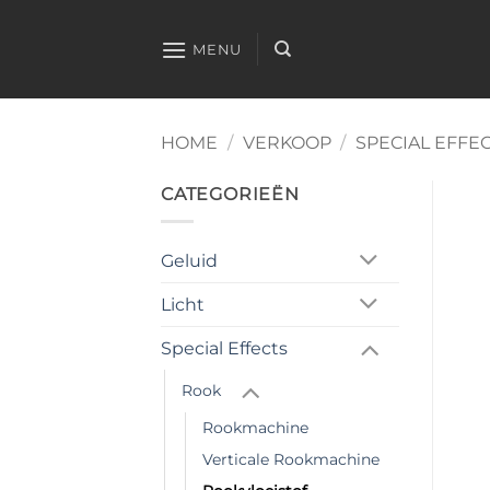
Ga
naar
MENU
inhoud
HOME
/
VERKOOP
/
SPECIAL EFFE
CATEGORIEËN
Geluid
Licht
Special Effects
Rook
Rookmachine
Verticale Rookmachine