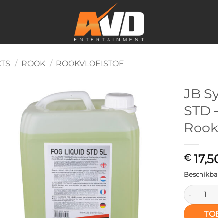
CTS
/
ROOK
/
ROOKVLOEISTOF
JB S
STD 
Toevoegen
aan
Rookv
verlanglijst
17,5
€
Beschikbaa
JB System
TO