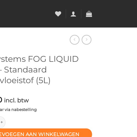
ystems FOG LIQUID
– Standaard
loeistof (5L)
0
incl. btw
r via nabestelling
s FOG LIQUID STD – Standaard Rookvloeistof (5L) aantal
EVOEGEN AAN WINKELWAGEN