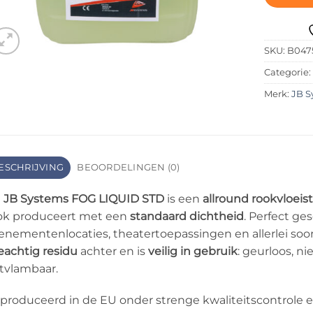
SKU:
B047
Categorie
Merk:
JB S
ESCHRIJVING
BEOORDELINGEN (0)
e
JB Systems FOG LIQUID STD
is een
allround rookvloeist
ok produceert met een
standaard dichtheid
. Perfect ges
enementenlocaties, theatertoepassingen en allerlei soor
ieachtig residu
achter en is
veilig in gebruik
: geurloos, nie
tvlambaar.
produceerd in de EU onder strenge kwaliteitscontrole e