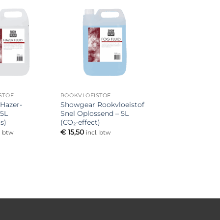
Toevoegen
Toevoegen
aan
aan
verlanglijst
verlanglijst
STOF
ROOKVLOEISTOF
Hazer-
Showgear Rookvloeistof
 5L
Snel Oplossend – 5L
s)
(CO₂-effect)
€
15,50
. btw
incl. btw