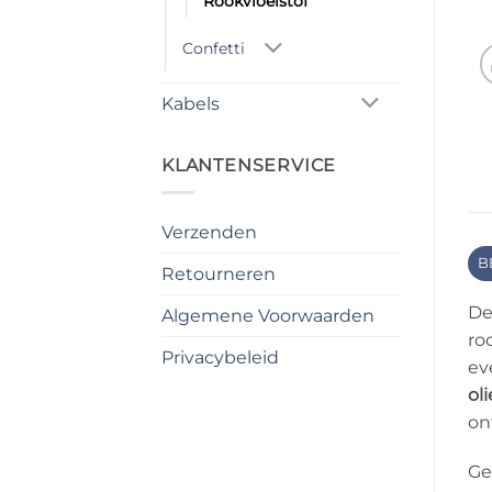
Rookvloeistof
Confetti
Kabels
KLANTENSERVICE
Verzenden
B
Retourneren
D
Algemene Voorwaarden
ro
Privacybeleid
ev
ol
on
Ge