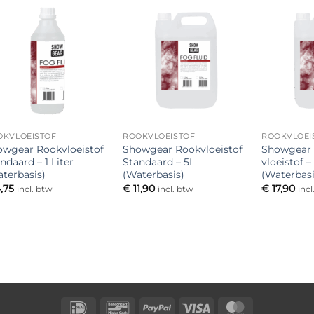
Toevoegen
Toevoegen
aan
aan
verlanglijst
verlanglijst
OKVLOEISTOF
ROOKVLOEISTOF
ROOKVLOEI
owgear Rookvloeistof
Showgear Rookvloeistof
Showgear 
ndaard – 1 Liter
Standaard – 5L
vloeistof –
terbasis)
(Waterbasis)
(Waterbasi
,75
€
11,90
€
17,90
incl. btw
incl. btw
incl
IDeal
Bancontact
PayPal
Visa
MasterCard