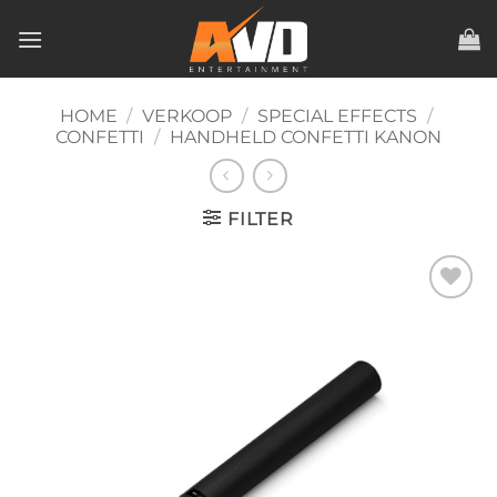
Ga
naar
inhoud
HOME
/
VERKOOP
/
SPECIAL EFFECTS
/
CONFETTI
/
HANDHELD CONFETTI KANON
FILTER
Toevoegen
aan
verlanglijst