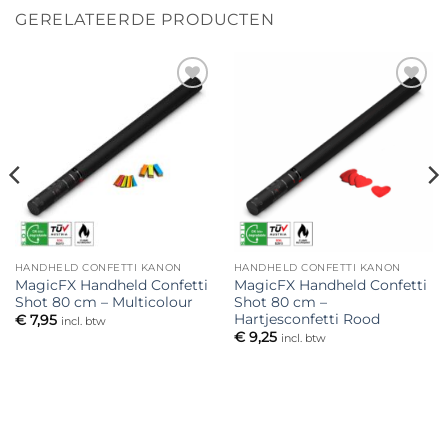
GERELATEERDE PRODUCTEN
Toevoegen
Toevoegen
aan
aan
verlanglijst
verlanglijst
HANDHELD CONFETTI KANON
HANDHELD CONFETTI KANON
MagicFX Handheld Confetti
MagicFX Handheld Confetti
Shot 80 cm – Multicolour
Shot 80 cm –
Hartjesconfetti Rood
€
7,95
incl. btw
€
9,25
incl. btw