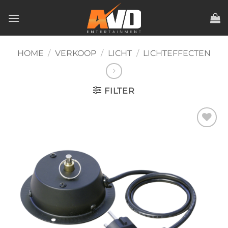
Ga
naar
inhoud
HOME
/
VERKOOP
/
LICHT
/
LICHTEFFECTEN
FILTER
Toevoegen
aan
verlanglijst