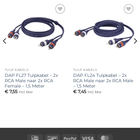
Toevoegen
Toevoegen
aan
aan
verlanglijst
verlanglijst
TULP KABELS
TULP KABELS
DAP FL27 Tulpkabel – 2x
DAP FL24 Tulpkabel – 2x
RCA Male naar 2x RCA
RCA Male naar 2x RCA Male
Female – 1,5 Meter
– 1,5 Meter
€
7,55
€
7,45
incl. btw
incl. btw
IDeal
Bancontact
PayPal
Visa
MasterCard