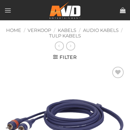
Ga
naar
inhoud
HOME
/
VERKOOP
/
KABELS
/
AUDIO KABELS
/
TULP KABELS
FILTER
Toevoegen
aan
verlanglijst