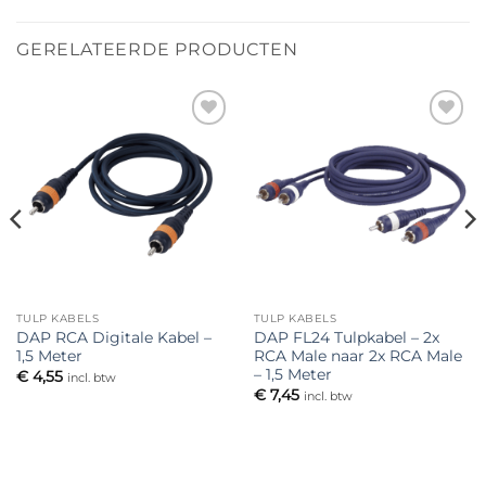
GERELATEERDE PRODUCTEN
Toevoegen
Toevoegen
aan
aan
verlanglijst
verlanglijst
TULP KABELS
TULP KABELS
DAP RCA Digitale Kabel –
DAP FL24 Tulpkabel – 2x
1,5 Meter
RCA Male naar 2x RCA Male
– 1,5 Meter
€
4,55
incl. btw
€
7,45
incl. btw