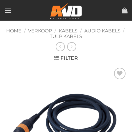
Ga
naar
inhoud
HOME
/
VERKOOP
/
KABELS
/
AUDIO KABELS
/
TULP KABELS
FILTER
Toevoegen
aan
verlanglijst