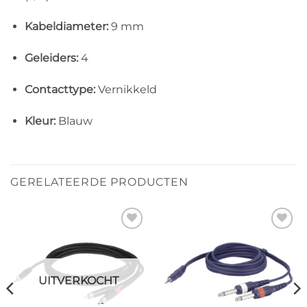
Kabeldiameter:
9 mm
Geleiders:
4
Contacttype:
Vernikkeld
Kleur:
Blauw
GERELATEERDE PRODUCTEN
Toevoegen
Toevoegen
aan
aan
verlanglijst
verlanglijst
UITVERKOCHT