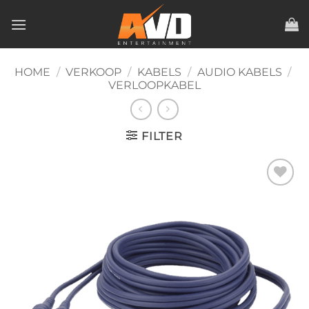
Ga
naar
inhoud
HOME
/
VERKOOP
/
KABELS
/
AUDIO KABELS
/
VERLOOPKABEL
FILTER
Toevoegen
aan
verlanglijst