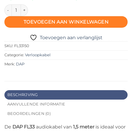
DAP FL33 – Mono Jack naar 2 Tulp (RCA) Male L/R – 1,5 meter 
TOEVOEGEN AAN WINKELWAGEN
Toevoegen aan verlanglijst
SKU:
FL33150
Categorie:
Verloopkabel
Merk:
DAP
BESCHRIJVING
AANVULLENDE INFORMATIE
BEOORDELINGEN (0)
De
DAP FL33
audiokabel van
1,5 meter
is ideaal voor