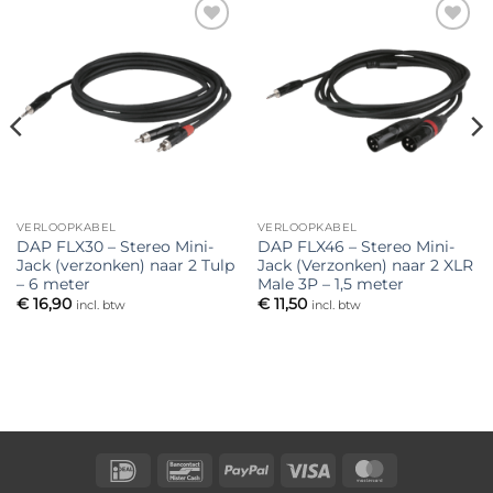
Toevoegen
Toevoegen
aan
aan
verlanglijst
verlanglijst
VERLOOPKABEL
VERLOOPKABEL
DAP FLX30 – Stereo Mini-
DAP FLX46 – Stereo Mini-
Jack (verzonken) naar 2 Tulp
Jack (Verzonken) naar 2 XLR
– 6 meter
Male 3P – 1,5 meter
€
16,90
€
11,50
incl. btw
incl. btw
IDeal
Bancontact
PayPal
Visa
MasterCard