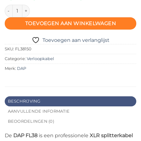
DAP FL38 – XLR Male naar 2x XLR Female (gebalanceerd) – 1,5
TOEVOEGEN AAN WINKELWAGEN
Toevoegen aan verlanglijst
SKU:
FL38150
Categorie:
Verloopkabel
Merk:
DAP
BESCHRIJVING
AANVULLENDE INFORMATIE
BEOORDELINGEN (0)
De
DAP FL38
is een professionele
XLR splitterkabel