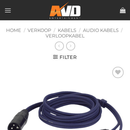
Ga
naar
inhoud
HOME
/
VERKOOP
/
KABELS
/
AUDIO KABELS
/
VERLOOPKABEL
FILTER
Toevoegen
aan
verlanglijst