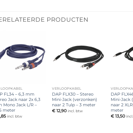
ERELATEERDE PRODUCTEN
Toevoegen
Toevoegen
aan
aan
verlanglijst
verlanglijst
RLOOPKABEL
VERLOOPKABEL
VERLOOPKA
P FL34 – 6,3 mm
DAP FLX30 – Stereo
DAP FLX46
reo Jack naar 2x 6,3
Mini-Jack (verzonken)
Mini-Jack 
 Mono Jack L/R –
naar 2 Tulp – 3 meter
naar 2 XLR
5 meter
meter
€
12,90
incl. btw
,85
€
13,50
incl. btw
incl