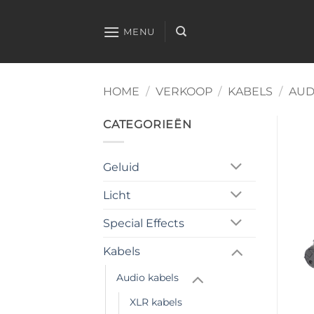
Ga
naar
MENU
inhoud
HOME
/
VERKOOP
/
KABELS
/
AUD
CATEGORIEËN
Geluid
Licht
Special Effects
Kabels
Audio kabels
XLR kabels