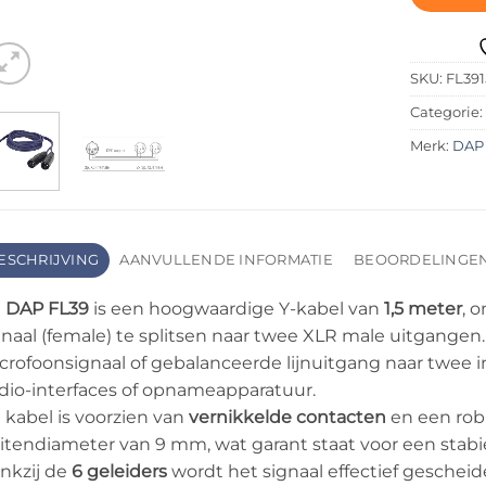
SKU:
FL39
Categorie
Merk:
DAP
ESCHRIJVING
AANVULLENDE INFORMATIE
BEOORDELINGEN 
e
DAP FL39
is een hoogwaardige Y-kabel van
1,5 meter
, 
gnaal (female) te splitsen naar twee XLR male uitgangen.
crofoonsignaal of gebalanceerde lijnuitgang naar twee i
dio-interfaces of opnameapparatuur.
 kabel is voorzien van
vernikkelde contacten
en een rob
itendiameter van 9 mm, wat garant staat voor een stabiel
nkzij de
6 geleiders
wordt het signaal effectief gesche