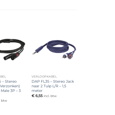
Toevoegen
Toevoegen
aan
aan
verlanglijst
verlanglijst
BEL
VERLOOPKABEL
 – Stereo
DAP FL35 – Stereo Jack
(Verzonken)
naar 2 Tulp L/R – 1,5
 Male 3P – 3
meter
€
6,55
incl. btw
. btw