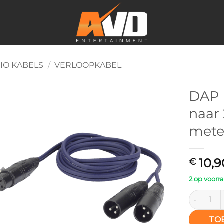
IO KABELS
/
VERLOOPKABEL
DAP 
naar 
Toevoegen
aan
mete
verlanglijst
10,9
€
2 op voorr
DAP FL39 
TO