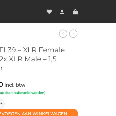
FL39 – XLR Female
2x XLR Male – 1,5
r
0
incl. btw
aad (kan nabesteld worden)
– XLR Female naar 2x XLR Male – 1,5 meter aantal
EVOEGEN AAN WINKELWAGEN