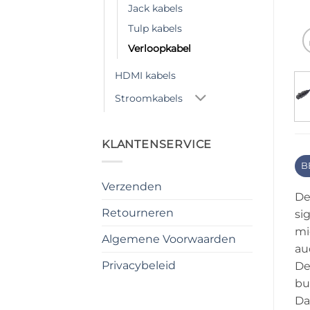
Jack kabels
Tulp kabels
Verloopkabel
HDMI kabels
Stroomkabels
KLANTENSERVICE
B
Verzenden
D
Retourneren
si
mi
Algemene Voorwaarden
au
Privacybeleid
De
bu
Da