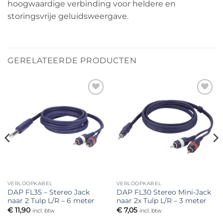
hoogwaardige verbinding voor heldere en
storingsvrije geluidsweergave.
GERELATEERDE PRODUCTEN
Toevoegen
Toevoegen
aan
aan
verlanglijst
verlanglijst
VERLOOPKABEL
VERLOOPKABEL
DAP FL35 – Stereo Jack
DAP FL30 Stereo Mini-Jack
naar 2 Tulp L/R – 6 meter
naar 2x Tulp L/R – 3 meter
€
11,90
€
7,05
incl. btw
incl. btw