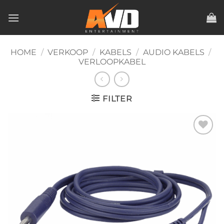
Ga
naar
inhoud
HOME
/
VERKOOP
/
KABELS
/
AUDIO KABELS
/
VERLOOPKABEL
FILTER
Toevoegen
aan
verlanglijst